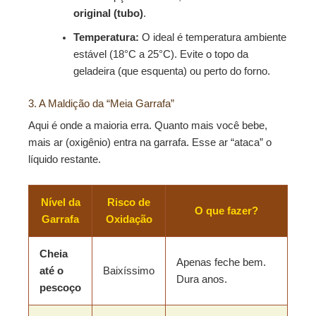
original (tubo)
.
Temperatura:
O ideal é temperatura ambiente
estável (18°C a 25°C). Evite o topo da
geladeira (que esquenta) ou perto do forno.
3. A Maldição da “Meia Garrafa”
Aqui é onde a maioria erra. Quanto mais você bebe,
mais ar (oxigênio) entra na garrafa. Esse ar “ataca” o
líquido restante.
Nível da
Risco de
O que fazer?
Garrafa
Oxidação
Cheia
Apenas feche bem.
até o
Baixíssimo
Dura anos.
pescoço