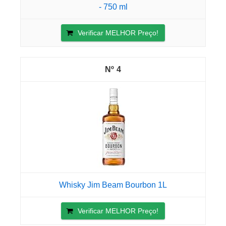
- 750 ml
Verificar MELHOR Preço!
4
Whisky Jim Beam Bourbon 1L
Verificar MELHOR Preço!