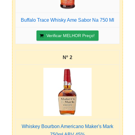
Buffalo Trace Whisky Ame Sabor Na 750 Ml
Verificar MELHOR Preço!
2
Whiskey Bourbon Americano Maker's Mark
750ml ABV 45%