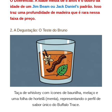
O Diferencial: A idade média de 8 anos é o dobro da
idade de um
Jim Beam ou Jack Daniel’s
padrão. Isso
traz uma profundidade de madeira que é rara nessa
faixa de preço.
2. A Degustação: O Teste do Bruno
Taça de whiskey com ícones de baunilha, melaço e
uma folha de hortelã (menta), representando o perfil de
sabor único do Buffalo Trace.