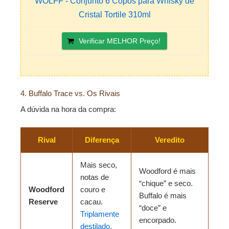
WOLFF - Conjunto 6 Copos para Whisky de
Cristal Tortile 310ml
Verificar MELHOR Preço!
4. Buffalo Trace vs. Os Rivais
A dúvida na hora da compra:
Rival
Diferença
Veredito
Mais seco,
Woodford é mais
notas de
“chique” e seco.
Woodford
couro e
Buffalo é mais
Reserve
cacau.
“doce” e
Triplamente
encorpado.
destilado
.