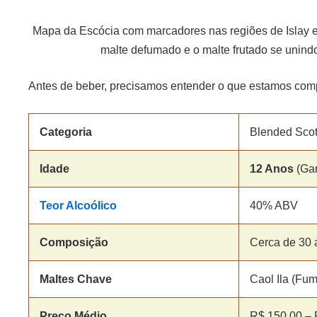
Mapa da Escócia com marcadores nas regiões de Islay 
malte defumado e o malte frutado se unind
Antes de beber, precisamos entender o que estamos co
Categoria
Blended Scot
Idade
12 Anos
(Gar
Teor Alcoólico
40% ABV
Composição
Cerca de 30 a
Maltes Chave
Caol Ila (Fu
Preço Médio
R$ 150,00 – 