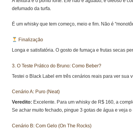
A textura é o ponto forte. Ele não é aguado; é oleoso e 
defumado da turfa.
É um whisky que tem começo, meio e fim. Não é “monotôn
Finalização
Longa e satisfatória. O gosto de fumaça e frutas secas p
3. O Teste Prático do Bruno: Como Beber?
Testei o Black Label em três cenários reais para ver sua v
Cenário A: Puro (Neat)
Veredito:
Excelente. Para um whisky de R$ 160, a complex
Se achar muito fechado, pingue 3 gotas de água e veja o c
Cenário B: Com Gelo (On The Rocks)