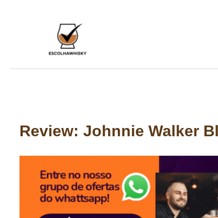
Ir
para
o
conteúdo
Review: Johnnie Walker Bl