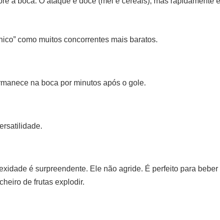
cobre a boca. O ataque é doce (mel e cereais), mas rapidamente 
ico” como muitos concorrentes mais baratos.
ermanece na boca por minutos após o gole.
ersatilidade.
idade é surpreendente. Ele não agride. É perfeito para beber 
heiro de frutas explodir.