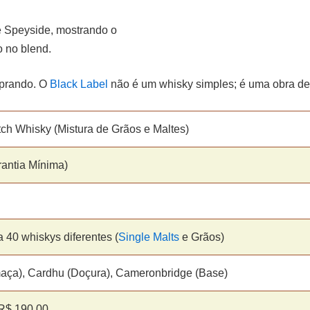
e Speyside, mostrando o
o no blend.
mprando. O
Black Label
não é um whisky simples; é uma obra de 
ch Whisky (Mistura de Grãos e Maltes)
antia Mínima)
 40 whiskys diferentes (
Single Malts
e Grãos)
maça), Cardhu (Doçura), Cameronbridge (Base)
R$ 190,00